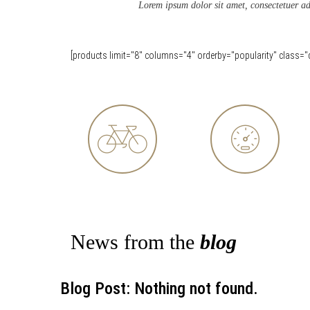
Lorem ipsum dolor sit amet, consectetuer ad
[products limit="8" columns="4" orderby="popularity" class="q
FREE SHIPPING
FAST DELIVERY
News from the
blog
Blog Post: Nothing not found.