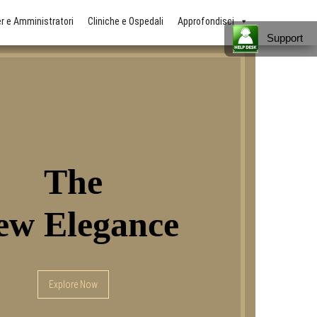
 e Amministratori
Cliniche e Ospedali
Approfondisci
Support
The
ew Elegance
Explore Now