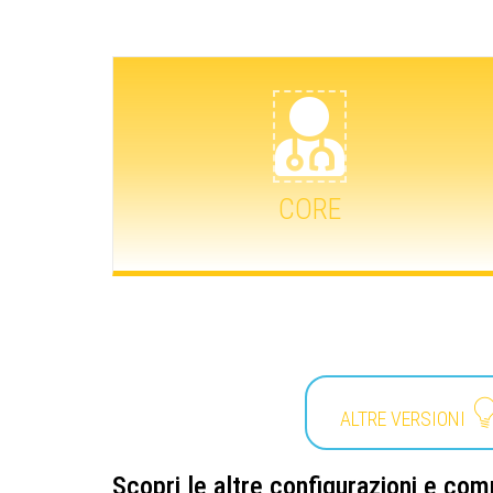
READ MORE
Help Desk ticketing e piani di assistenza
centri specialistici, completa di tutto e a canone mensile.
Adatta a singoli professionisti, ambulatori, studi medici e
CORE
LA VERSIONE BASE DI HEALTH.NET
ALTRE VERSIONI
Scopri le altre configurazioni
e comp