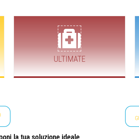
READ MORE
Clinica Avanzata, tra i molti altri.
richiesta: RIS/PACS, DICOM, Interfacce, Refertazione
Estende le funzionalità CORE aggiungendo moduli a
ULTIMATE
PER SITUAZIONI PIÙ ESIGENTI
G
oni la tua soluzione ideale