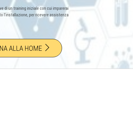
e di un training iniziale con cui imparerai
 l’installazione, per ricevere assistenza
NA ALLA HOME