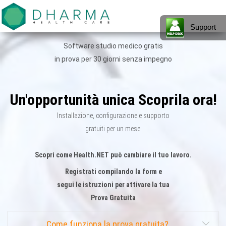
Presentiamo
Gestionale
MENU
il nostro
Software
Support
gestionale
software
per la
per la sanità
Software studio medico gratis
– Adatto ad
Sanità –
ogni realtà
in prova per 30 giorni senza impegno
lavorativa
Health.NET
che
gestisce
by Dharma
pazienti, dal
Un'opportunità unica Scoprila ora!
singolo
Healthcare
medico
specialista
Installazione, configurazione e supporto
alla clinica.
Scopri di
gratuiti per un mese.
più
Scopri come Health.NET può cambiare il tuo lavoro.
Registrati compilando la form e
segui le istruzioni per attivare la tua
Prova Gratuita
Come funziona la prova gratuita?