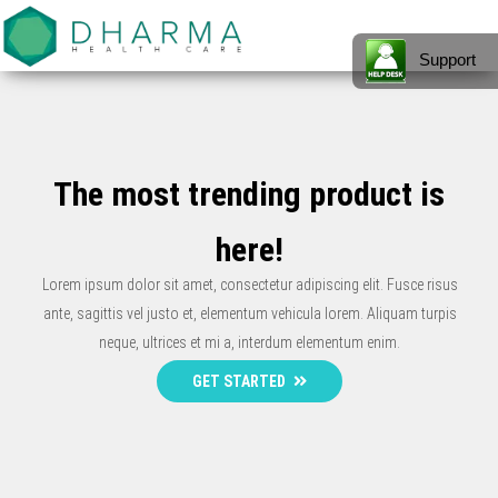
Presentiamo
Gestionale
MENU
il nostro
Software
Support
gestionale
software
per la
per la sanità
– Adatto ad
Sanità –
ogni realtà
lavorativa
Health.NET
che
gestisce
by Dharma
The most trending product is
pazienti, dal
singolo
Healthcare
medico
here!
specialista
alla clinica.
Scopri di
Lorem ipsum dolor sit amet, consectetur adipiscing elit. Fusce risus
più
ante, sagittis vel justo et, elementum vehicula lorem. Aliquam turpis
neque, ultrices et mi a, interdum elementum enim.
GET STARTED