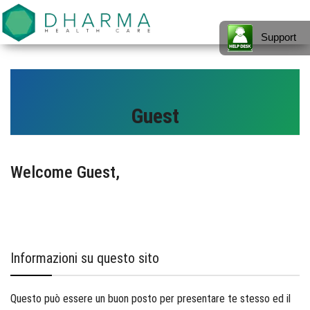
Presentiamo
Gestionale
MENU
il nostro
Software
Support
gestionale
software
per la
per la sanità
– Adatto ad
Sanità –
ogni realtà
lavorativa
Health.NET
che
Guest
gestisce
by Dharma
pazienti, dal
singolo
Healthcare
medico
specialista
alla clinica.
Welcome Guest,
Scopri di
più
Informazioni su questo sito
Questo può essere un buon posto per presentare te stesso ed il